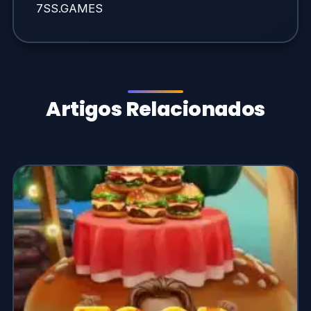
7SS.GAMES
Artigos Relacionados