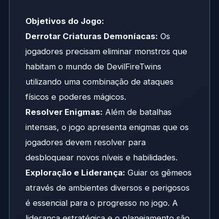
Objetivos do Jogo:
Derrotar Criaturas Demoníacas:
Os
jogadores precisam eliminar monstros que
habitam o mundo de DevilFireTwins
utilizando uma combinação de ataques
físicos e poderes mágicos.
Resolver Enigmas:
Além de batalhas
intensas, o jogo apresenta enigmas que os
jogadores devem resolver para
desbloquear novos níveis e habilidades.
Exploração e Liderança:
Guiar os gêmeos
através de ambientes diversos e perigosos
é essencial para o progresso no jogo. A
liderança estratégica e o planejamento são