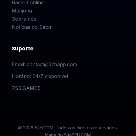
Bacará online
Mahjong
Sobre nós
Notícias do Setor
Suporte
Email: contact@52happ.com
Horário: 24/7 disponível
7SS.GAMES
© 2026 52H.COM. Todos os direitos reservados.
Mapa do Site
52H.COM