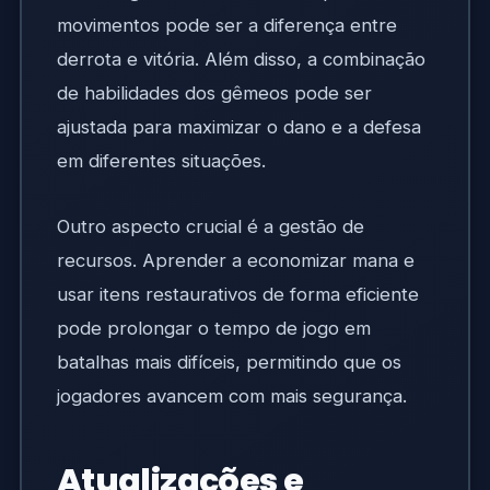
movimentos pode ser a diferença entre
derrota e vitória. Além disso, a combinação
de habilidades dos gêmeos pode ser
ajustada para maximizar o dano e a defesa
em diferentes situações.
Outro aspecto crucial é a gestão de
recursos. Aprender a economizar mana e
usar itens restaurativos de forma eficiente
pode prolongar o tempo de jogo em
batalhas mais difíceis, permitindo que os
jogadores avancem com mais segurança.
Atualizações e