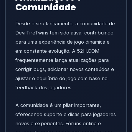
Comunidade
Desde o seu lançamento, a comunidade de
DevilFireTwins tem sido ativa, contribuindo
para uma experiência de jogo dinâmica e
em constante evolução. A 52H.COM
frequentemente lança atualizações para
corrigir bugs, adicionar novos conteúdos e
ajustar o equilíbrio do jogo com base no
feedback dos jogadores.
A comunidade é um pilar importante,
oferecendo suporte e dicas para jogadores
novos e experientes. Fóruns online e