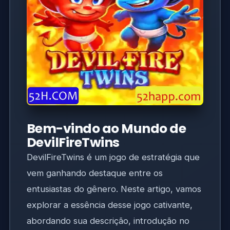
Bem-vindo ao Mundo de
DevilFireTwins
DevilFireTwins é um jogo de estratégia que
vem ganhando destaque entre os
entusiastas do gênero. Neste artigo, vamos
explorar a essência desse jogo cativante,
abordando sua descrição, introdução no