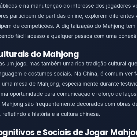
públicos e na manutenção do interesse dos jogadores ve
es participem de partidas online, explorem diferentes 
cipem de competições. A digitalização do Mahjong tem 
cendo fácil acesso a qualquer pessoa com uma conexão
ulturais do Mahjong
s um jogo, mas também uma rica tradição cultural que
linguagem e costumes sociais. Na China, é comum ver f
e uma mesa de Mahjong, especialmente durante festivi
 uma oportunidade para comunicação e reforço de laços
e Mahjong são frequentemente decorados com obras de 
refletindo a história e a cultura chinesa.
ognitivos e Sociais de Jogar Mahj