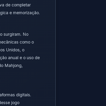
iva de completar
égica e memorização.
o surgiram. No
 mecânicas como o
dos Unidos, o
ção anual e o uso de
 do Mahjong,
formas digitais.
esse jogo