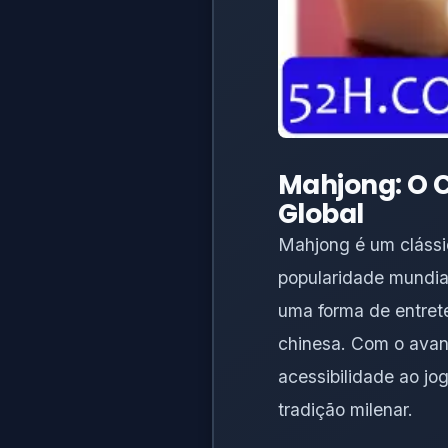
Mahjong: O C
Global
Mahjong é um clássic
popularidade mundial
uma forma de entrete
chinesa. Com o avan
acessibilidade ao j
tradição milenar.