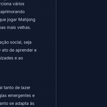
ciona vários
, aprimorando
 que jogar Mahjong
oas mais velhas.
ção social, seja
O ato de aprender e
mizades e ao
 tanto de lazer
ogias emergentes e
anto se adapta às