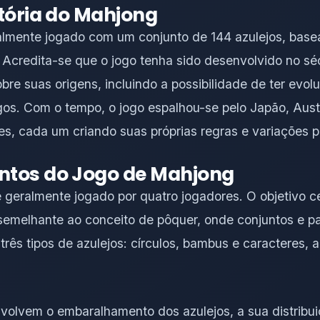
tória do Mahjong
almente jogado com um conjunto de 144 azulejos, bas
 Acredita-se que o jogo tenha sido desenvolvido no sé
bre suas origens, incluindo a possibilidade de ter evol
gos. Com o tempo, o jogo espalhou-se pelo Japão, Aust
es, cada um criando suas próprias regras e variações p
tos do Jogo de Mahjong
geralmente jogado por quatro jogadores. O objetivo cen
emelhante ao conceito de pôquer, onde conjuntos e p
três tipos de azulejos: círculos, bambus e caracteres, 
volvem o embaralhamento dos azulejos, a sua distribu