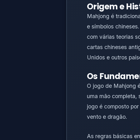
Origem e His
Mahjong é tradicion
e símbolos chineses.
com várias teorias so
cartas chineses anti
Unidos e outros país
Os Fundamen
O jogo de Mahjong é 
uma mão completa, s
jogo é composto por 
vento e dragão.
As regras básicas en